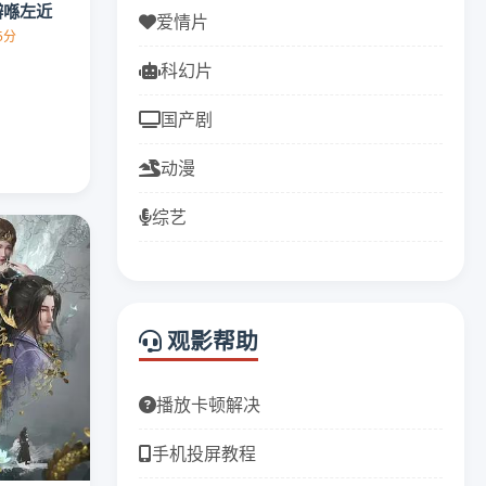
瓣喺左近
爱情片
.5分
科幻片
国产剧
动漫
综艺
观影帮助
播放卡顿解决
手机投屏教程