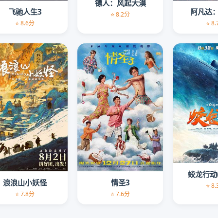
镖人：风起大漠
飞驰人生3
阿凡达
⭐ 8.2分
⭐ 8.6分
⭐ 8
蛟龙行动
浪浪山小妖怪
情圣3
⭐ 8
⭐ 7.8分
⭐ 7.6分