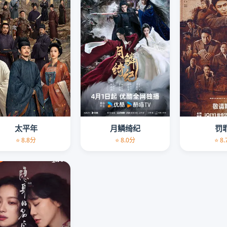
太平年
月鳞绮纪
罚
⭐ 8.8分
⭐ 8.0分
⭐ 8