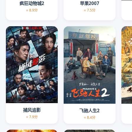
疯狂动物城2
苹果2007
⭐ 8.9分
⭐ 7.5分
捕风追影
飞驰人生2
⭐ 7.9分
⭐ 8.4分