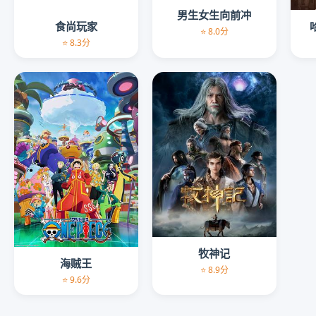
男生女生向前冲
食尚玩家
⭐ 8.0分
⭐ 8.3分
牧神记
海贼王
⭐ 8.9分
⭐ 9.6分