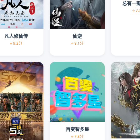
总有一
⭐ 7
凡人修仙传
仙逆
⭐ 9.3分
⭐ 9.1分
百变智多星
⭐ 7.8分