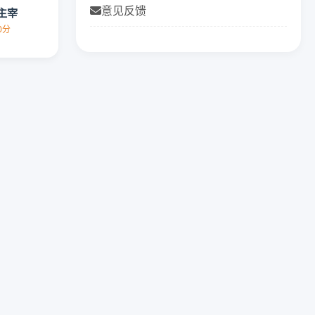
意见反馈
主宰
.0分