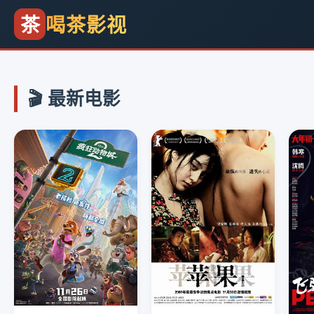
茶
喝茶影视
🎬 最新电影