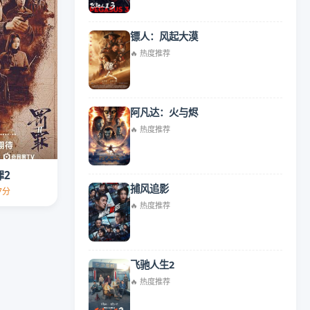
镖人：风起大漠
🔥 热度推荐
阿凡达：火与烬
🔥 热度推荐
罪2
捕风追影
.7分
🔥 热度推荐
飞驰人生2
🔥 热度推荐