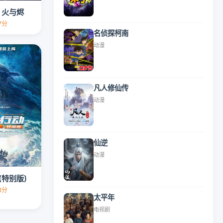
：火与烬
.7分
名侦探柯南
动漫
凡人修仙传
动漫
仙逆
动漫
(特别版)
.3分
太平年
电视剧