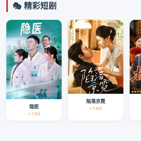
🎭 精彩短剧
陷落京霓
隐医
⭐ 7.8分
⭐ 7.5分