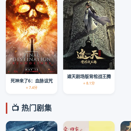
遮天剧场版背棺战王腾
死神来了6：血脉诅咒
⭐ 8.1分
⭐ 7.4分
📺 热门剧集