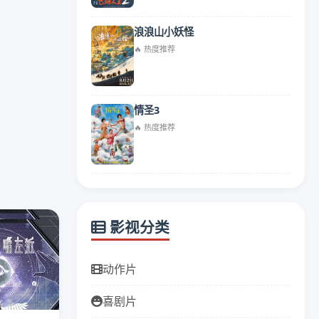
浪浪山小妖怪
🔥 热度推荐
情圣3
🔥 热度推荐
影视分类
动作片
喜剧片