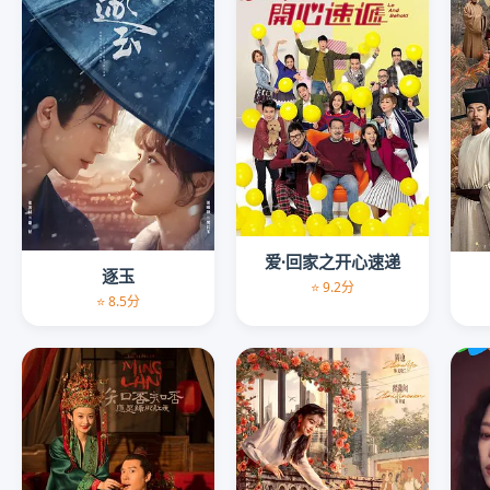
爱·回家之开心速递
逐玉
⭐ 9.2分
⭐ 8.5分